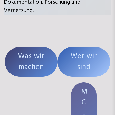
Dokumentation, Forschung und
Vernetzung.
Was wir
Wer wir
machen
sind
M
C
L