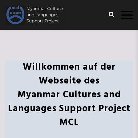
S
k
i
p
Myanmar Cultures and
t
MCL
Languages Support Project
o
c
o
n
Willkommen auf der
t
e
Webseite des
n
t
Myanmar Cultures and
Languages Support Project
MCL